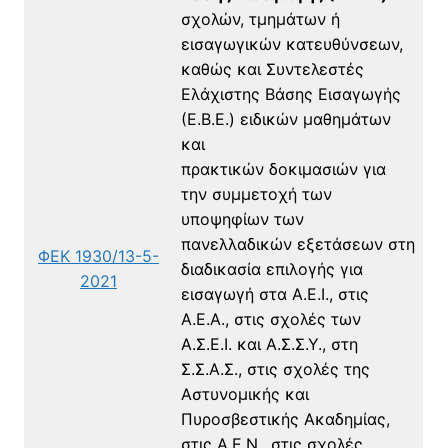
σχολών, τμημάτων ή
εισαγωγικών κατευθύνσεων,
καθώς και Συντελεστές
Ελάχιστης Βάσης Εισαγωγής
(Ε.Β.Ε.) ειδικών μαθημάτων
και
πρακτικών δοκιμασιών για
την συμμετοχή των
υποψηφίων των
πανελλαδικών εξετάσεων στη
ΦΕΚ 1930/13-5-
διαδικασία επιλογής για
2021
εισαγωγή στα Α.Ε.Ι., στις
Α.Ε.Α., στις σχολές των
Α.Σ.Ε.Ι. και Α.Σ.Σ.Υ., στη
Σ.Σ.Α.Σ., στις σχολές της
Αστυνομικής και
Πυροσβεστικής Ακαδημίας,
στις Α.Ε.Ν., στις σχολές