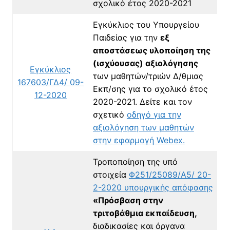
σχολικό έτος 2020-2021
Εγκύκλιος του Υπουργείου
Παιδείας για την
εξ
αποστάσεως υλοποίηση της
(ισχύουσας) αξιολόγησης
Εγκύκλιος
των μαθητών/τριών Δ/θμιας
167603/ΓΔ4/ 09-
Εκπ/σης για το σχολικό έτος
12-2020
2020-2021. Δείτε και τον
σχετικό
οδηγό για την
αξιολόγηση των μαθητών
στην εφαρμογή Webex.
Τροποποίηση της υπό
στοιχεία
Φ251/25089/Α5/ 20-
2-2020 υπουργικής απόφασης
«Πρόσβαση στην
τριτοβάθμια εκπαίδευση,
διαδικασίες και όργανα