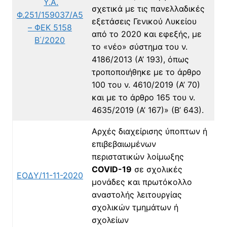
Υ.Α.
σχετικά με τις πανελλαδικές
Φ.251/159037/Α5
εξετάσεις Γενικού Λυκείου
– ΦΕΚ 5158
από το 2020 και εφεξής, με
Β΄/2020
το «νέο» σύστημα του ν.
4186/2013 (Α’ 193), όπως
τροποποιήθηκε με το άρθρο
100 του ν. 4610/2019 (Α’ 70)
και με το άρθρο 165 του ν.
4635/2019 (Α’ 167)» (Β’ 643).
Αρχές διαχείρισης ύποπτων ή
επιβεβαιωμένων
περιστατικών λοίμωξης
COVID-19
σε σχολικές
ΕΟΔΥ/11-11-2020
μονάδες και πρωτόκολλο
αναστολής λειτουργίας
σχολικών τμημάτων ή
σχολείων