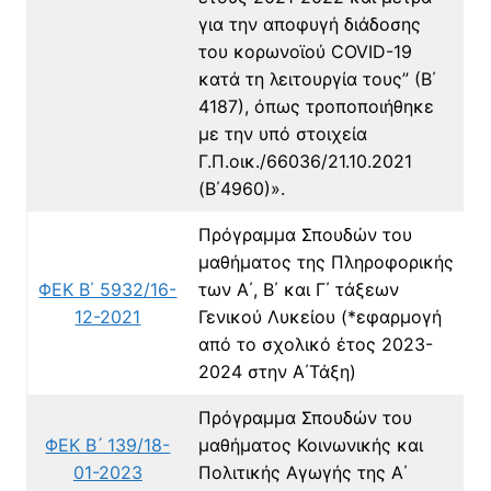
για την αποφυγή διάδοσης
του κορωνοϊού COVID-19
κατά τη λειτουργία τους” (Β΄
4187), όπως τροποποιήθηκε
με την υπό στοιχεία
Γ.Π.οικ./66036/21.10.2021
(Β΄4960)».
Πρόγραμμα Σπουδών του
μαθήματος της Πληροφορικής
ΦΕΚ Β΄ 5932/16-
των Α΄, Β΄ και Γ΄ τάξεων
12-2021
Γενικού Λυκείου
(*εφαρμογή
από το σχολικό έτος 2023-
2024 στην Α΄Τάξη)
Πρόγραμμα Σπουδών του
ΦΕΚ Β ́ 139/18-
μαθήματος Κοινωνικής και
01-2023
Πολιτικής Αγωγής της Α΄