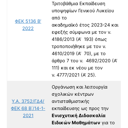
Τριτοβάθμια Εκπαίδευση
υποψηφίων Γενικού Λυκείου
από το
ΦΕΚ 5136 Β’
ακαδημαϊκό έτος 2023-24 και
2022
εφεξής σύμφωνα με τον ν.
4186/2013 (Α’ 193) όπως
τροποποιήθηκε με τον ν.
4610/2019 (Α’ 70), με το
άρθρο 7 του ν. 4692/2020 (Α’
111) και εκ νέου με τον
ν. 4777/2021 (Α’ 25).
Οργάνωση και λειτουργία
σχολικών κέντρων
Υ.Α. 3752/ΓΔ4
/
αντισταθμιστικής
ΦΕΚ 68 Β΄/14-1-
εκπαίδευσης ως προς την
2021
Ενισχυτική Διδασκαλία
Ειδικών Μαθημάτων
για τo