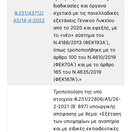
διαδικασίες και όργανα
Φ.251/43712/
σχετικά με τις πανελλαδικές
Α5/14-4-2022
εξετάσεις Γενικού Λυκείου
από το 2020 και εφεξής, με
το «νέο» σύστημα του
Ν.4186/2013 (ΦΕΚ193Α΄),
όπως τροποποιήθηκε με το
άρθρο 100 του Ν.4610/2019
(ΦΕΚ70Α΄) και με το άρθρο
165 του Ν.4635/2019
(ΦΕΚ167Α΄).»
Τροποποίηση της υπό
στοιχεία Φ.251/22806/Α5/26-
2-2021 (Β΄ 897) υπουργικής
απόφασης με θέμα: «Εξέταση
των υποψηφίων με αναπηρία
και με ειδικές εκπαιδευτικές