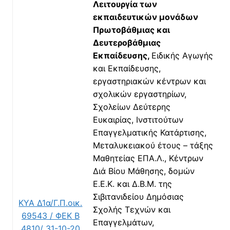
Λειτουργία των
εκπαιδευτικών μονάδων
Πρωτοβάθμιας και
Δευτεροβάθμιας
Εκπαίδευσης,
Ειδικής Αγωγής
και Εκπαίδευσης,
εργαστηριακών κέντρων και
σχολικών εργαστηρίων,
Σχολείων Δεύτερης
Ευκαιρίας, Ινστιτούτων
Επαγγελματικής Κατάρτισης,
Μεταλυκειακού έτους – τάξης
Μαθητείας ΕΠΑ.Λ., Κέντρων
Διά Βίου Μάθησης, δομών
Ε.Ε.Κ. και Δ.Β.Μ. της
Σιβιτανιδείου Δημόσιας
ΚΥΑ Δ1α/Γ.Π.οικ.
Σχολής Τεχνών και
69543 / ΦΕΚ Β
Επαγγελμάτων,
4810/ 31-10-20