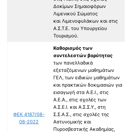
Δοκίμων Σημαιοφόρων
Λιμενικού Σώματος
και Λιμενοφυλάκων και στις
Α.Σ.Τ.Ε. του Υπουργείου
Τουρισμού.
Καθορισμός των
συντελεστών βαρύτητας
των πανελλαδικά
εξεταζόμενων μαθημάτων
ΓΕΛ, των ειδικών μαθημάτων
και πρακτικών δοκιμασιών για
εισαγωγή στα Α.Ε.Ι., στις
Α.Ε.Α., στις σχολές των
Α.Σ.Ε.Ι. και Α.Σ.Σ.Υ., στη
ΦΕΚ 4187/08-
Σ.Σ.Α.Σ., στις σχολές της
08-2022
Αστυνομικής και
Πυροσβεστικής Ακαδημίας,