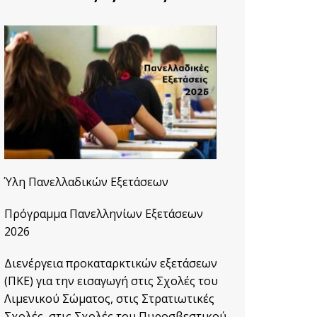
Erasmus+.
Ύλη Πανελλαδικών Εξετάσεων
Πρόγραμμα Πανελληνίων Εξετάσεων
2026
Διενέργεια προκαταρκτικών εξετάσεων
(ΠΚΕ) για την εισαγωγή στις Σχολές του
Λιμενικού Σώματος, στις Στρατιωτικές
Σχολές, στις Σχολές του Πυροσβεστικού