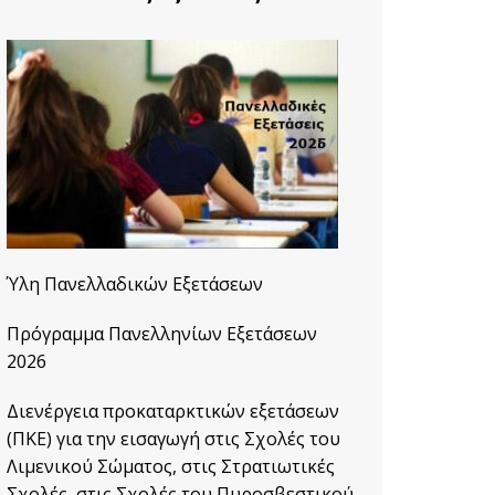
Erasmus+.
Ύλη Πανελλαδικών Εξετάσεων
Πρόγραμμα Πανελληνίων Εξετάσεων
2026
Διενέργεια προκαταρκτικών εξετάσεων
(ΠΚΕ) για την εισαγωγή στις Σχολές του
Λιμενικού Σώματος, στις Στρατιωτικές
Σχολές, στις Σχολές του Πυροσβεστικού