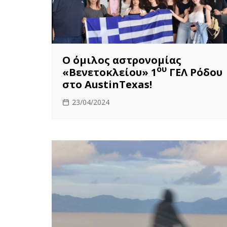
O όμιλος αστρονομίας
ου
«Βενετοκλείου» 1
ΓΕΛ Ρόδου
στο AustinTexas!
23/04/2024