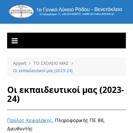
Μετάβαση
σε
1ο ΓΕΝΙΚΟ ΛΥΚΕΙΟ
Βενετόκλειο
περιεχόμενο
ΡΟΔΟΥ
Αρχική
ΤΟ ΣΧΟΛΕΙΟ ΜΑΣ
Οι εκπαιδευτικοί μας (2023-24)
Οι εκπαιδευτικοί μας (2023-
24)
Παύλος Κεφαλάκης
, Πληροφορικής ΠΕ 86,
Διευθυντής