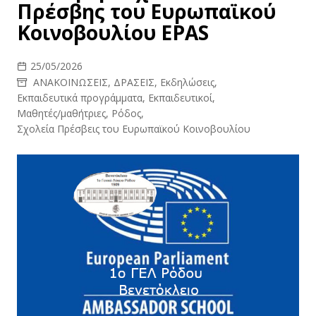
Πρέσβης του Ευρωπαϊκού
Κοινοβουλίου EPAS
25/05/2026
ΑΝΑΚΟΙΝΩΣΕΙΣ
,
ΔΡΑΣΕΙΣ
,
Εκδηλώσεις
,
Εκπαιδευτικά προγράμματα
,
Εκπαιδευτικοί
,
Μαθητές/μαθήτριες
,
Ρόδος
,
Σχολεία Πρέσβεις του Ευρωπαϊκού Κοινοβουλίου