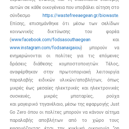
αυτών σε κάθε οικογένεια που υποβάλει αίτηση στο
σύνδεσμο
https://wastefreeaegean.gr/biowaste
.
Επίσης, επισημάνθηκε ότι μέσω των σελίδων
κοινωνικής δικτύωσης του φορέα
(
www.facebook.com/fodsasouthaegean
και
www.instagram.com/fodsanaigaiou
) μπορούν να
ενημερώνονται οι πολίτες για τις επόμενες
δράσεις διάθεσης κομποστοποιητών. Τέλος,
αναφέρθηκαν στην πρωτοποριακή λειτουργία
παραλαβής ειδικών υλικών/αποβλήτων, όπως
μικρές έως μεσαίες ηλεκτρικές και ηλεκτρονικές
συσκευές, μικρές μπαταρίες, ρούχα
και μαγειρικό τηγανέλαιο, μέσω της εφαρμογής Just
Go Zero όπου οι πολίτες μπορούν να κάνουν αίτημα
παραλαβής αποβλήτων από το χώρο τους
εφαρμόζοντας έτσι την κυκλική οικονομία “on