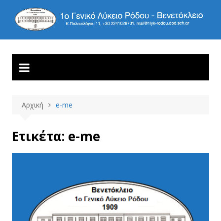
Μετάβαση
σε
1ο ΓΕΝΙΚΟ ΛΥΚΕΙΟ
Βενετόκλειο
περιεχόμενο
ΡΟΔΟΥ
Αρχική
e-me
Ετικέτα:
e-me