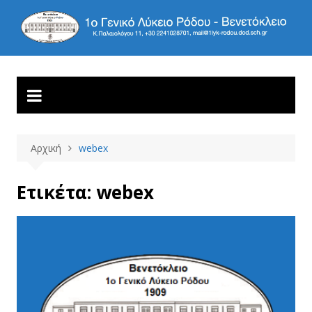
Μετάβαση
σε
1ο ΓΕΝΙΚΟ ΛΥΚΕΙΟ
Βενετόκλειο
περιεχόμενο
ΡΟΔΟΥ
Αρχική
webex
Ετικέτα:
webex