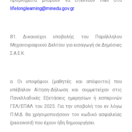
προβλήματα μπορούν να στέλνουν mail στο
lifelonglearning@minedu.gov.gr
.
Β1. Δικαιούχοι υποβολής του Παράλληλου
Μηχανογραφικού Δελτίου για εισαγωγή σε Δημόσιες
Σ.Α.Ε.Κ.
α. Οι υποψήφιοι (μαθητές και απόφοιτοι) που
υπέβαλαν Αίτηση-Δήλωση και συμμετείχαν στις
Πανελλαδικές Εξετάσεις ημερησίων ή εσπερινών
ΓΕΛ/ΕΠΑΛ του 2025. Για την υποβολή του εν λόγω
Π.Μ.Δ. θα χρησιμοποιήσουν τον κωδικό ασφαλείας
(password) που έχουν ήδη δημιουργήσει.