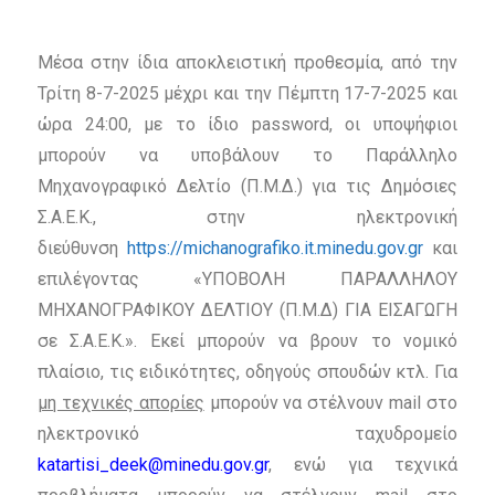
Μέσα στην ίδια αποκλειστική προθεσμία,
από την
Τρίτη 8-7-2025 μέχρι και την Πέμπτη 17-7-2025
και
ώρα 24:00, με το ίδιο password, οι υποψήφιοι
μπορούν να υποβάλουν το Παράλληλο
Μηχανογραφικό Δελτίο (Π.Μ.Δ.) για τις Δημόσιες
Σ.Α.Ε.Κ., στην ηλεκτρονική
διεύθυνση
https://michanografiko.it.minedu.gov.gr
και
επιλέγοντας «ΥΠΟΒΟΛΗ ΠΑΡΑΛΛΗΛΟΥ
ΜΗΧΑΝΟΓΡΑΦΙΚΟΥ ΔΕΛΤΙΟΥ (Π.Μ.Δ) ΓΙΑ ΕΙΣΑΓΩΓΗ
σε Σ.Α.Ε.Κ.». Εκεί μπορούν να βρουν το νομικό
πλαίσιο, τις ειδικότητες, οδηγούς σπουδών κτλ. Για
μη τεχνικές απορίες
μπορούν να στέλνουν mail στο
ηλεκτρονικό ταχυδρομείο
katartisi_deek@minedu.gov.gr
, ενώ για τεχνικά