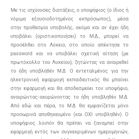
Με τις ισχύουσες διατάξεις, ο υποψήφιος (ο ίδιος ή
νόμιμα εξουσιοδοτημένος εκπρόσωπος), μέσα
στην
προθεσμία υποβολής, ακόμα και αν έχει ήδη
υποβάλει (οριστικοποιήσει) το Μ.Δ., μπορεί να
προσέλθει στο Λύκειο, στο οποίο απέκτησε το
password και να υποβάλει σχετική αίτηση (με
πρωτόκολλο του Λυκείου), ζητώντας να αναιρεθεί
το ήδη υποβληθέν Μ.Δ. Ο εντεταλμένος για την
ηλεκτρονική εφαρμογή εκπαιδευτικός θα μπαίνει
στην εφαρμογή και θα αποδεσμεύει τον υποψήφιο,
αναιρώντας-ακυρώνοντας το ήδη υποβληθέν Μ.Δ.
Από εδώ και πέρα, το Μ.Δ. θα εμφανίζεται μόνο
προσωρινά αποθηκευμένο (και ΟΧΙ υποβληθέν). Ο
υποψήφιος λοιπόν θα πρέπει να ξαναμπεί στην
εφαρμογή εντός των συγκεκριμένων ημερομηνιών,